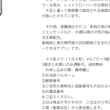
ラーな成分、レットクローバーが主原料
大豆と違って直接腸で吸収される高吸
が低いとされています。
その他、滋養強壮のクコ、美肌の為の
ジエッセンスなど、40歳以降の女性の
る生薬配合。
薬剤師と漢方専門家の共同開発で生まれ
ーできるサプリ」です。
・９０粒入り（１日４粒）￥8,715→3個
3個まとめ買いのみ通販可。送料無料
・お申し込みの際、備考欄に
①お名前フルネーム
②郵便番号
③ご住所※建物名と部屋番号もお忘れな
④お電話番号
をご記入ください。
土日は発送不可ですので、ご注文から平
工場（製薬会社）から直送致します。