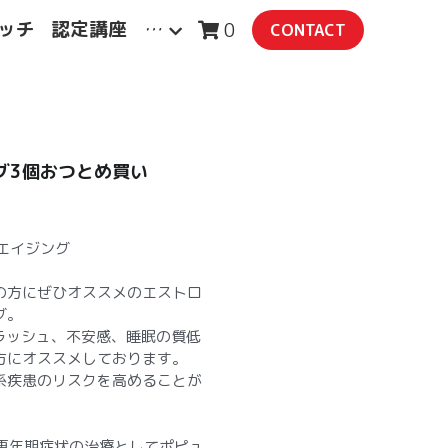
レッチ
認定講座
…
0
CONTACT
グ3個おつとめ買い
エイジング
の方にぜひオススメのエストロ
グ。
ラッシュ、不安感、睡眠の質低
方にオススメしております。
系疾患のリスクを高めることが
更年期症状の治療としてポピュ