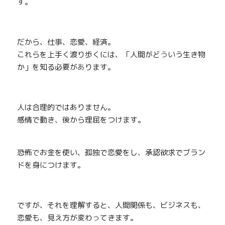
す。
だから、仕
事
、恋愛、経済。
これらを上手く渡り歩くには、「人間がど
う
いう生き物
か」を知る必要が
あ
ります。
人は合理的ではありません。
感情で動き、後から理屈をつけます。
恐怖
で
お金を使い、孤独で恋愛をし
、
承認欲求でブラン
ドを身につけます。
ですが、それを理解すると、人間関係も、ビジネスも、
恋愛も、見え方が変わ
っ
てきます。