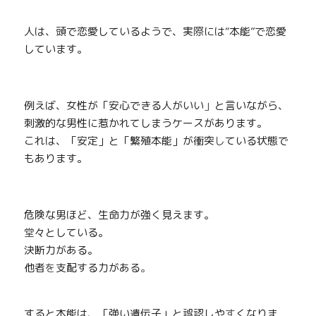
人は、頭で恋愛しているようで、実
際
には“本能”で恋愛
しています。
例えば、女性が「安心できる人がいい
」
と言いながら、
刺激的な男性に惹かれてしまうケースがあります。
これは、「安定」と「繁殖本能」が衝突
し
ている状態で
もあります。
危険な男ほど、生命力が強く見えます。
堂
々としている。
決断力がある。
他者
を
支配する力がある
。
すると本能は
、
「強い遺伝子」と誤認しや
す
くなりま