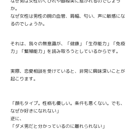
なぜ男は女性のくびれや脚
線
美に惹かれるのでしょう
か。
なぜ女性は男性の腕の血管
、
肩幅、匂い、声に敏感にな
るのでしょうか。
それは、我々の無意識が、「
健
康」「生存能力」「免疫
力」「繁殖能力」を読み取ろうとしているからです。
実際、恋愛相談を受けていると
、
非常に興味深いことが
起こります。
「顔もタイプ。性格も優しい。条
件
も悪くない。でも、
なぜか好きになれない」
逆に、
「ダメ男だと分かっている
の
に離れ
ら
れない」