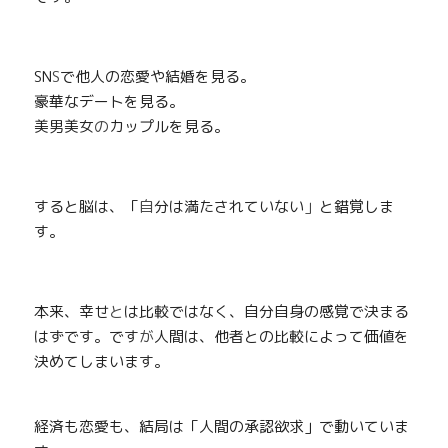
SN
S
で他人の恋愛や結婚を見る。
豪華なデートを見る。
美男美女
の
カップルを見る。
すると脳は、「
自
分は満たされていない
」
と錯覚しま
す。
本来、幸せ
と
は比較ではなく、自分自身の感覚で決まる
はずです。です
が
人間は、他者との比較によって価値を
決めてしまいます。
経済も恋愛も、結局は「人間の承認欲求」で動いていま