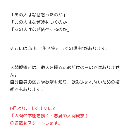
「あの人はなぜ怒ったのか」
「あの人はなぜ嘘をつくのか」
「あの人はなぜ
依
存するのか」
そこには必ず
、
“生き物としての理由”があり
ま
す。
人間観察とは、他人を操
る
ためだけのものではありませ
ん。
自分自身の弱さや
欲
望を知り、飲み込まれないための技
術でもあります。
6月より、まぐまぐにて
『
人間の本能を暴く・悪魔の人間観察
』
の連載をスタートします。