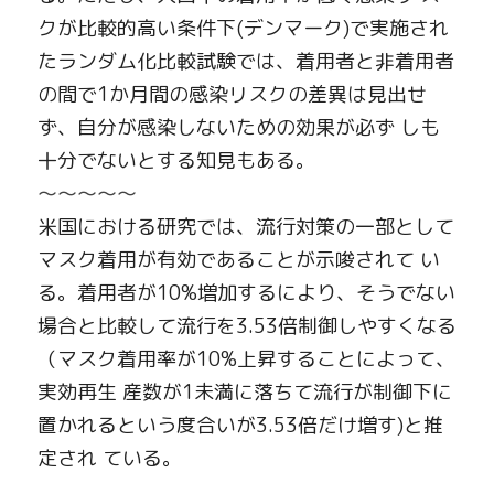
クが比較的高い条件下
(
デンマーク
)
で実施され
たランダム化比較試験では、着用者と非着用者
の間で
1
か月間の感染リスクの差異は見出せ
ず、自分が感染しないための効果が必ず
しも
十分でないとする知見もある。
～～～～～
米国における研究では、流行対策の一部として
マスク着用が有効であることが示唆されて
い
る。着用者が
10%
増加するにより、そうでない
場合と比較して流行を
3.53
倍制御しやすくなる
（マスク着用率が
10%
上昇することによって、
実効再生
産数が
1
未満に落ちて流行が制御下に
置かれるという度合いが
3.53
倍だけ増す
)
と推
定され
ている。