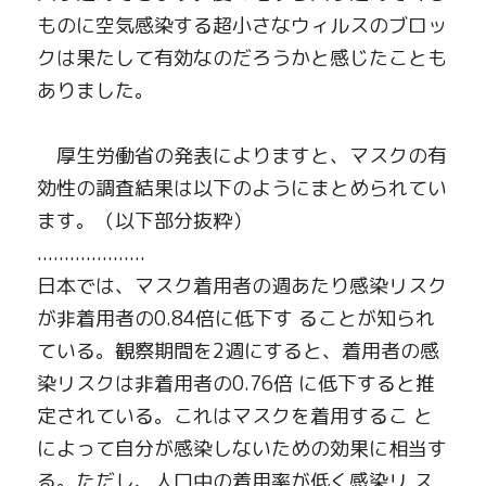
ものに空気感染する超小さなウィルスのブロッ
クは果たして有効なのだろうかと感じたことも
ありました。　
　厚生労働省の発表によりますと、マスクの有
効性の調査結果は以下のようにまとめられてい
ます。（以下部分抜粋）
....................
日本では、マスク着用者の週あたり感染リスク
が非着用者の
0.84
倍に低下す
ることが知られ
ている。観察期間を
2
週にすると、着用者の感
染リスクは非着用者の
0.76
倍
に低下すると推
定されている。これはマスクを着用するこ
と
によって自分が感染しないための効果に相当す
る。ただし、人口中の着用率が低く感染リ
ス